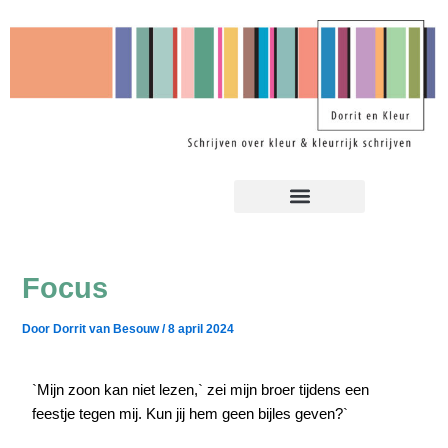
Ga
Bericht
naar
navigatie
de
inhoud
Focus
Door
Dorrit van Besouw
/
8 april 2024
`Mijn zoon kan niet lezen,` zei mijn broer tijdens een
feestje tegen mij. Kun jij hem geen bijles geven?`