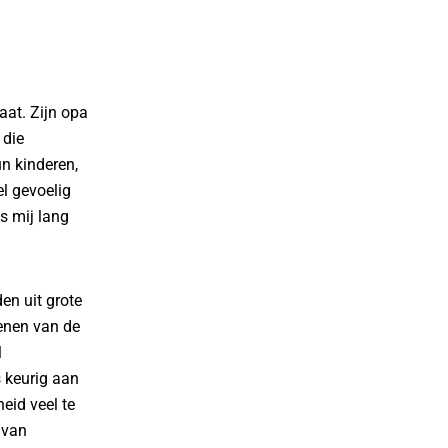
aat. Zijn opa
 die
n kinderen,
l gevoelig
s mij lang
den uit grote
penen van de
l
 keurig aan
eid veel te
 van