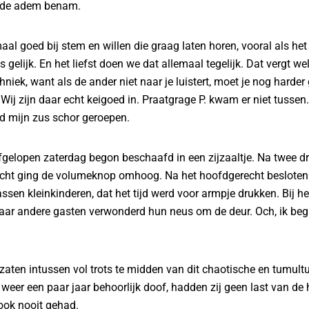
e de adem benam.
maal goed bij stem en willen die graag laten horen, vooral als he
 gelijk. En het liefst doen we dat allemaal tegelijk. Dat vergt we
niek, want als de ander niet naar je luistert, moet je nog harder
Wij zijn daar echt keigoed in. Praatgrage P. kwam er niet tussen
 mijn zus schor geroepen.
afgelopen zaterdag begon beschaafd in een zijzaaltje. Na twee d
cht ging de volumeknop omhoog. Na het hoofdgerecht besloten 
ssen kleinkinderen, dat het tijd werd voor armpje drukken. Bij he
aar andere gasten verwonderd hun neus om de deur. Och, ik beg
aten intussen vol trots te midden van dit chaotische en tumult
 weer een paar jaar behoorlijk doof, hadden zij geen last van de h
ook nooit gehad.