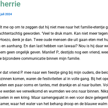
herrie
 juli 2024
t me op om te zeggen dat hij niet mee naar het familie-etentje g
achtentachtig geworden. ‘Veel te druk mam. Kan niet meer tegen
.’ Hoezo, denk je dan. Twee oude mensen die uit gaan eten met hu
n en aanhang. En dan last hebben van lawaai? Nou is hij daar we
hem geen ongelijk geven. Manlief P., destijds nog een vriend, wee
e bijzondere communicatie binnen mijn familie.
r dat vriend P. mee naar een feestje ging bij mijn ouders, die bei
zinnen komen, waren de festiviteiten al in volle gang. Bij het o
ielen een paar ooms en tantes, met drankje en al naar buiten. Vo
e werden we verwelkomd en wurmden we ons naar binnen. Niks
stoelen in een kring. Maar samengepakt in een voor deze gelegenh
amer, waar het water van het behang droop en de blauwe walm