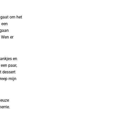
t gaat om het
l een
 gaan
. Wen er
rankjes en
een paar,
t dessert
reep mijn
ueuze
errie.