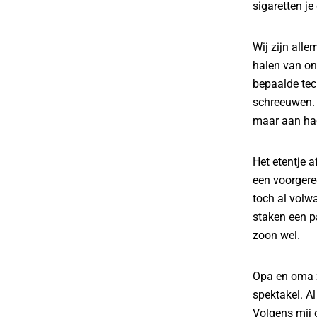
sigaretten j
Wij zijn alle
halen van ons
bepaalde tech
schreeuwen. 
maar aan had
Het etentje 
een voorgere
toch al volwa
staken een p
zoon wel.
Opa en oma z
spektakel. Al
Volgens mij 