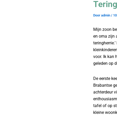
Tering
Door
admin
/
10
Mijn zoon bel
en oma zijn 
teringherrie
kleinkindere
voor. Ik kan 
geleden op d
De eerste kee
Brabantse ge
achterdeur v
enthousiasm
tafel of op 
kleine woonk