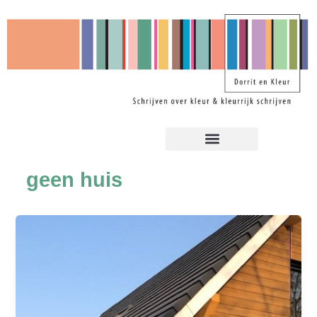
Ga
naar
de
inhoud
geen huis