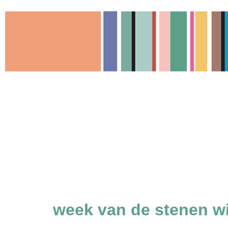
Ga
naar
de
inhoud
week van de stenen w