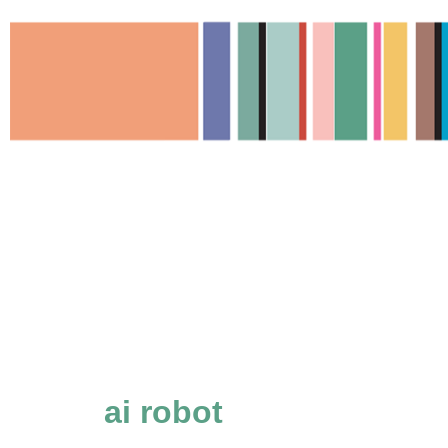
Ga
naar
de
inhoud
ai robot